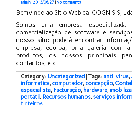
admin
|
2013/06/27
|
No comments
Bemvindo ao Sítio Web da COGNISIS, Ld
Somos uma empresa especializada
comercialização de software e serviço
nosso sítio poderá encontrar informaç
empresa, equipa, uma galeria com a
produtos, os nossos principais parc
contactos, etc.
Category:
Uncategorized
| Tags:
anti-vírus
,
informatica
,
computador
,
concepção
,
Contab
especialista
,
Facturação
,
hardware
,
imobiliz
portátil
,
Recursos humanos
,
serviços infor
tinteiros