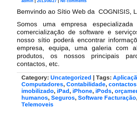
admin
|
2013/06/27
|
No comments
Bemvindo ao Sítio Web da COGNISIS, 
Somos uma empresa especializada
comercialização de software e serviço
nosso sítio poderá encontrar informaç
empresa, equipa, uma galeria com a
produtos, os nossos principais parc
contactos, etc.
Category:
Uncategorized
| Tags:
Aplicaç
Computadores
,
Contabilidade
,
contactos
imobilizado
,
iPad
,
iPhone
,
iPods
,
orçame
humanos
,
Seguros
,
Software Facturação
Telemoveis